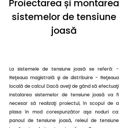
Proiectarea și montarea
sistemelor de tensiune
joasă
La sistemele de tensiune joasă se referă: -
Reţeaua magistrală şi de distribuire - Reţeaua
locală de calcul Dacă aveţi de gând să efectuaţi
instalarea sistemelor de tensiune joasă va fi
necesar să realizaţi proiectul, în scopul de a
plasa în mod corespunzător aşa noduri ca:
panoul de tensiune joasă, releul de tensiune