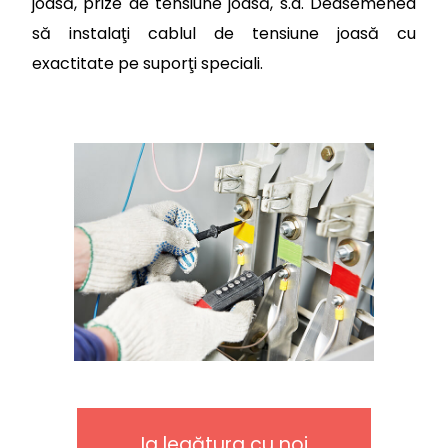
joasă, prize de tensiune joasă, s.a. Deasemenea
să instalaţi cablul de tensiune joasă cu
exactitate pe suporţi speciali.
Ia legătura cu noi